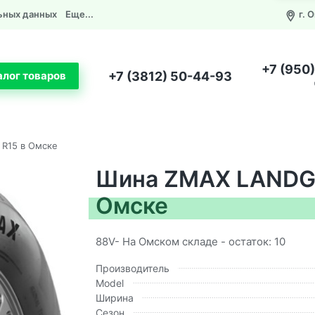
ьных данных
Еще...
г. 
+7 (950
+7 (3812) 50-44-93
алог товаров
R15 в Омске
Шина ZMAX LANDGE
Омске
88V- На Омском складе - остаток: 10
Производитель
Model
Ширина
Сезон