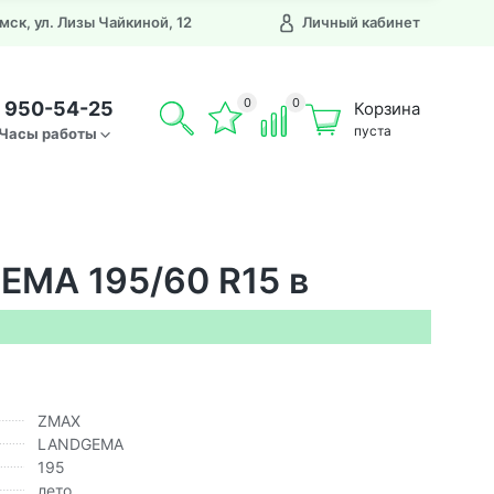
Омск, ул. Лизы Чайкиной, 12
Личный кабинет
0
0
) 950-54-25
Корзина
пуста
Часы работы
MA 195/60 R15 в
ZMAX
LANDGEMA
195
лето