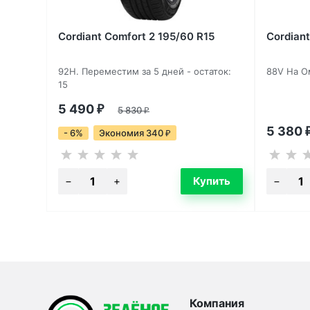
Cordiant Comfort 2 195/60 R15
Cordiant
92H. Переместим за 5 дней - остаток:
88V На Ом
15
5 490
₽
5 830
₽
5 380
- 6%
Экономия 340
₽
Компания