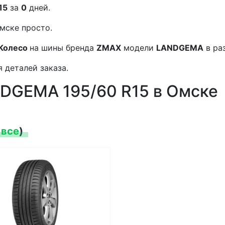
15
за
0
дней.
мске просто.
Колесо
на шины бренда
ZMAX
модели
LANDGEMA
в ра
 деталей заказа.
DGEMA 195/60 R15 в Омске
 все
)