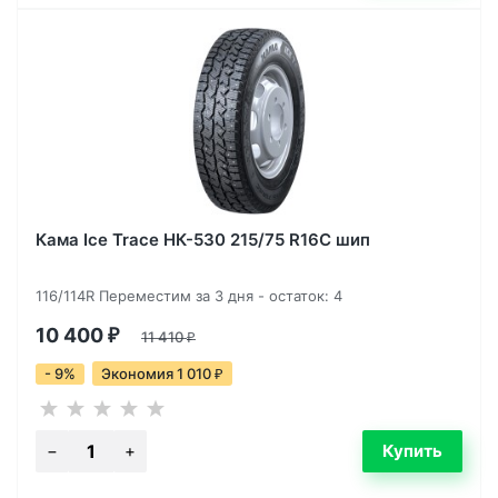
Кама Ice Trace НК-530 215/75 R16C шип
116/114R Переместим за 3 дня - остаток: 4
10 400
₽
11 410
₽
- 9%
Экономия 1 010
₽