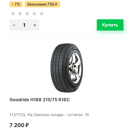
- 7%
Экономия 750
₽
Goodride H188 215/75 R16C
113/111Q. На Омском складе - остаток: 10
7 200
₽