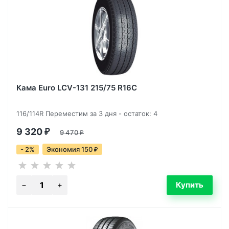
Кама Euro LCV-131 215/75 R16C
116/114R Переместим за 3 дня - остаток: 4
9 320
₽
9 470
₽
- 2%
Экономия 150
₽