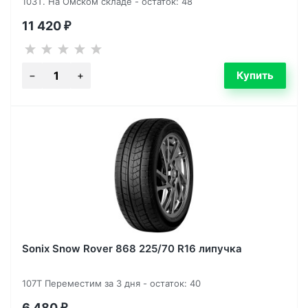
103T. На Омском складе - остаток: 48
11 420
₽
Sonix Snow Rover 868 225/70 R16 липучка
107T Переместим за 3 дня - остаток: 40
6 480
₽