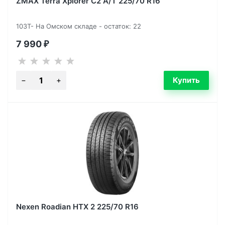
ZMAX Terra Xplorer C2 A/T 225/70 R16
103T- На Омском складе - остаток: 22
7 990
₽
Nexen Roadian HTX 2 225/70 R16