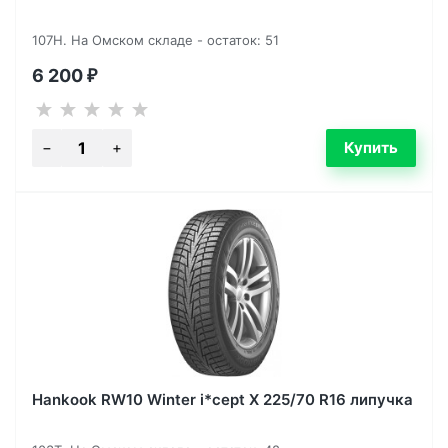
107H. На Омском складе - остаток: 51
6 200
₽
Hankook RW10 Winter i*cept X 225/70 R16 липучка