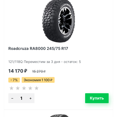
Roadcruza RA8000 245/75 R17
121/118Q Переместим за 3 дня - остаток: 5
14 170
₽
15 270
₽
- 7%
Экономия 1 100
₽