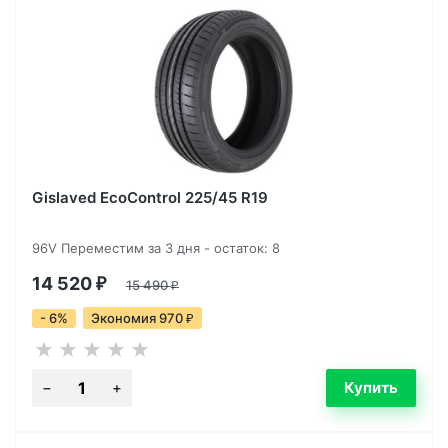
Gislaved EcoControl 225/45 R19
96V Переместим за 3 дня - остаток: 8
14 520
₽
15 490
₽
- 6%
Экономия 970
₽