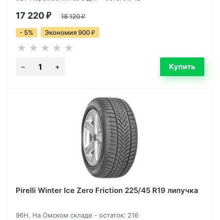
17 220
₽
18 120
₽
- 5%
Экономия 900
₽
Pirelli Winter Ice Zero Friction 225/45 R19 липучка
96H. На Омском складе - остаток: 216