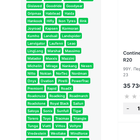
Gislaved
Goodride
Goodyear
Gripmax
Habilead
Haida
Hankook
Hifly
Ikon Tyres
Ilink
Joyroad
Kapsen
Kormoran
Kumho
Landsail
Landspider
Lanvigator
Laufenn
Leao
LingLong
Marshal
Massimo
Contin
Matador
Maxxis
Mazzini
R20
Michelin
Mirage
Nankang
Nexen
99Y. Пе
Nitto
Nokian
NorTec
Nordman
23
Onyx
Ovation
Pirelli
PowerTrac
35 7
Premiorri
Rapid
RoadX
Roadcruza
Roadking
Roadmarch
Roadstone
Royal Black
Sailun
Satoya
Sonix
Sunfull
Tigar
Torero
Toyo
Tracmax
Triangle
Tunga
Viatti
Vittos
Voltyre
Vredestein
Westlake
Windforce