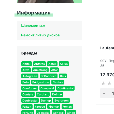
Информация
Шиномонтаж
Ремонт литых дисков
Laufen
Бренды
99Y. Пе
Amtel
Antares
Aoteli
Aplus
35
Arivo
Armstrong
Attar
17 37
Autogreen
BFGoodrich
Bars
Boto
Bridgestone
Centara
Comforser
Compasal
Continental
Contyre
Cordiant
Delmax
Doublestar
Dunlop
Evergreen
Falken
Farroad
Firemax
Foman
Fortune
GT Radial
General
Ginell