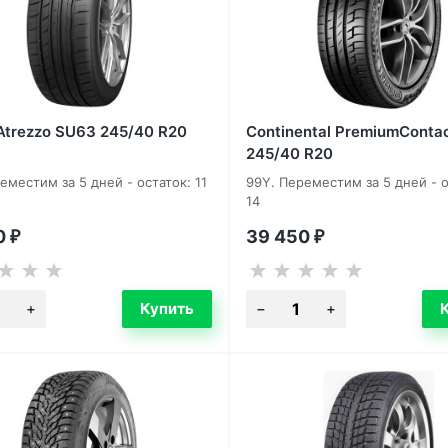
 Atrezzo SU63 245/40 R20
Continental PremiumConta
245/40 R20
еместим за 5 дней - остаток: 11
99Y. Переместим за 5 дней - о
14
0
39 450
₽
₽