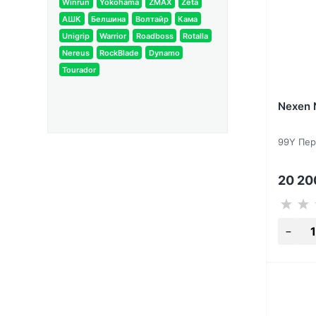
Winrun
Yokohama
ZMAX
Zeta
АШК
Белшина
Волтайр
Кама
Unigrip
Warrior
Roadboss
Rotalla
Nereus
RockBlade
Dynamo
Tourador
Nexen 
99Y Пер
20 2