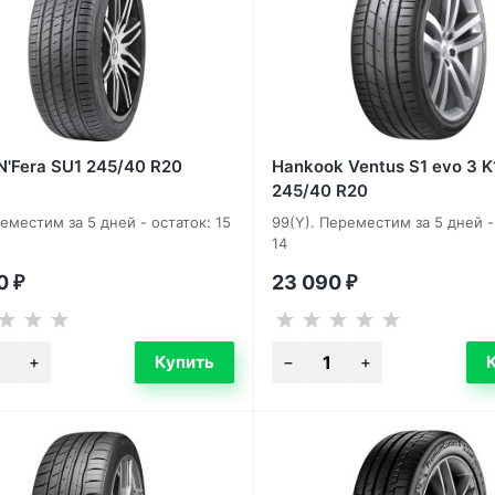
N'Fera SU1 245/40 R20
Hankook Ventus S1 evo 3 K
245/40 R20
еместим за 5 дней - остаток: 15
99(Y). Переместим за 5 дней -
14
00
23 090
₽
₽