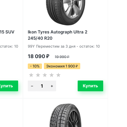
-15 SUV
Ikon Tyres Autograph Ultra 2
245/40 R20
статок: 10
99Y Переместим за 3 дня - остаток: 10
18 090
₽
19 990
₽
- 10%
Экономия 1 900
₽