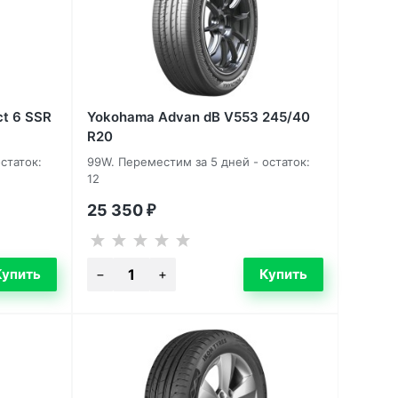
ct 6 SSR
Yokohama Advan dB V553 245/40
R20
статок:
99W. Переместим за 5 дней - остаток:
12
25 350
₽