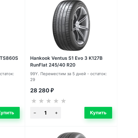
t TS860S
Hankook Ventus S1 Evo 3 K127B
RunFlat 245/40 R20
статок:
99Y. Переместим за 5 дней - остаток:
29
28 280
₽