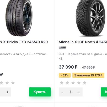
x X-Privilo TX3 245/40 R20
Michelin X-ICE North 4 245
шип
реместим за 5 дней - остаток:
99T. Переместим за 5 дней - о
48
37 390
₽
47 560
₽
0
₽
- 21%
Экономия 10 170
₽