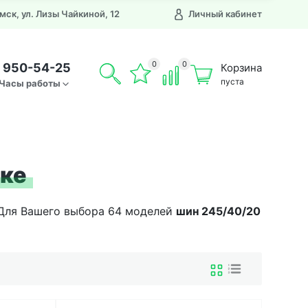
Омск, ул. Лизы Чайкиной, 12
Личный кабинет
0
0
) 950-54-25
Корзина
пуста
Часы работы
ске
. Для Вашего выбора 64 моделей
шин
245/40/20