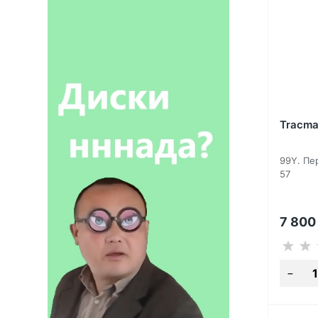
Tracma
99Y. Пе
57
7 80