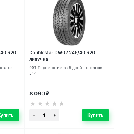
/40 R20
Doublestar DW02 245/40 R20
липучка
статок:
99T Переместим за 5 дней - остаток:
217
8 090
₽