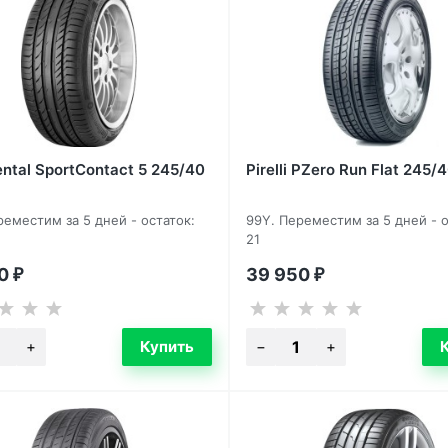
ental SportContact 5 245/40
Pirelli PZero Run Flat 245/
реместим за 5 дней - остаток:
99Y. Переместим за 5 дней - о
21
30
39 950
₽
₽