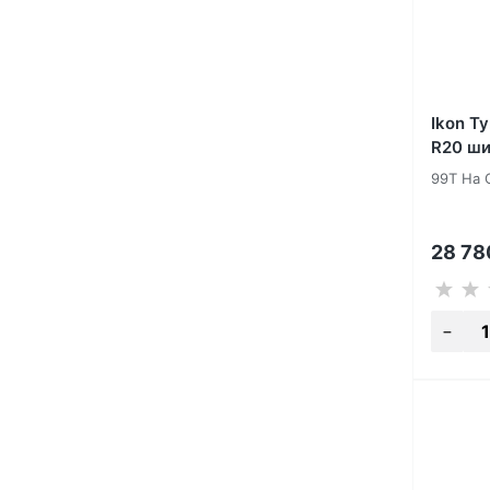
Ikon T
R20 ш
99T На 
28 7