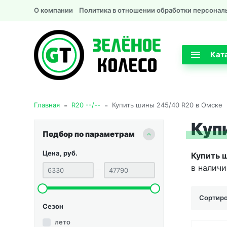
О компании
Политика в отношении обработки персонал
Кат
-
-
Главная
R20 --/--
Купить шины 245/40 R20 в Омске
Куп
Подбор по параметрам
Цена, руб.
Купить 
в наличи
Сортиро
Сезон
лето