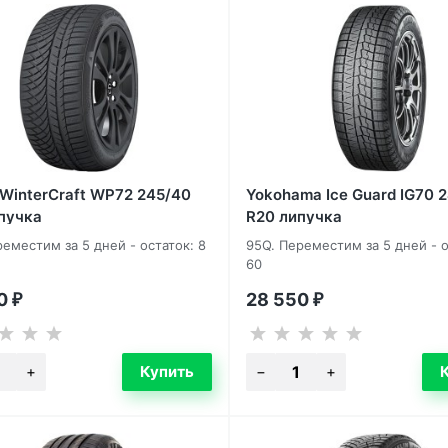
WinterCraft WP72 245/40
Yokohama Ice Guard IG70 
пучка
R20 липучка
еместим за 5 дней - остаток: 8
95Q. Переместим за 5 дней - о
60
40
28 550
₽
₽