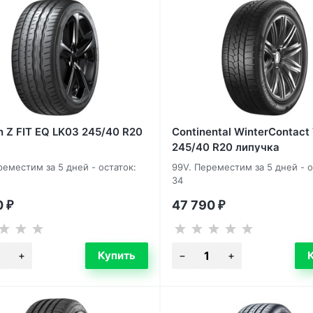
n Z FIT EQ LK03 245/40 R20
Continental WinterContac
245/40 R20 липучка
реместим за 5 дней - остаток:
99V. Переместим за 5 дней - о
34
0
47 790
₽
₽