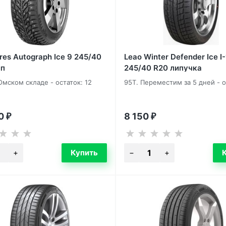
yres Autograph Ice 9 245/40
Leao Winter Defender Ice I
ип
245/40 R20 липучка
Омском складе - остаток: 12
95T. Переместим за 5 дней - о
80
8 150
₽
₽