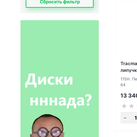
Сбросить фильтр
Tracma
липучк
115H. П
64
13 3