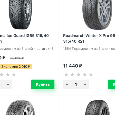
ma Ice Guard IG65 315/40
Roadmarch Winter X Pro 9
п
315/40 R21
реместим за 5 дней - остаток: 5
115H Переместим за 3 дня - ос
0
₽
30 820
₽
11 440
₽
Экономия 2 010
₽