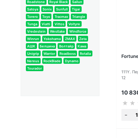
Roadstone
Royal Black
Sailun
Satoya
Sonix
Sunfull
Tigar
Torero
Toyo
Tracmax
Triangle
Tunga
Viatti
Vittos
Voltyre
Vredestein
Westlake
Windforce
Winrun
Yokohama
ZMAX
Zeta
АШК
Белшина
Волтайр
Кама
Unigrip
Warrior
Roadboss
Rotalla
Fortun
Nereus
RockBlade
Dynamo
Tourador
111Y. П
12
10 8