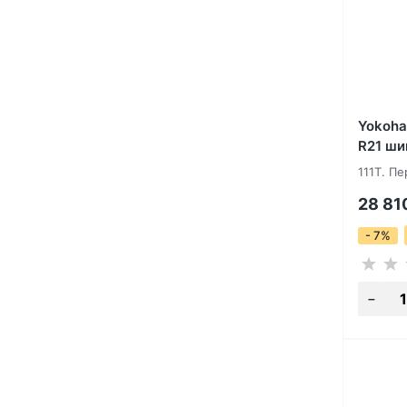
Yokoha
R21 ши
111T. Пе
28 81
- 7%