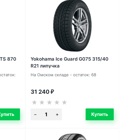
 TS 870
Yokohama Ice Guard G075 315/40
R21 липучка
остаток:
На Омском складе - остаток: 68
31 240
₽