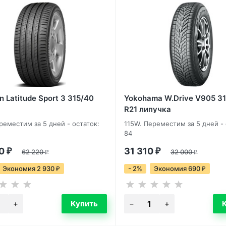
n Latitude Sport 3 315/40
Yokohama W.Drive V905 3
R21 липучка
ереместим за 5 дней - остаток:
115W. Переместим за 5 дней - 
84
90
31 310
₽
62 220
₽
32 000
₽
₽
Экономия 2 930
- 2%
Экономия 690
₽
₽