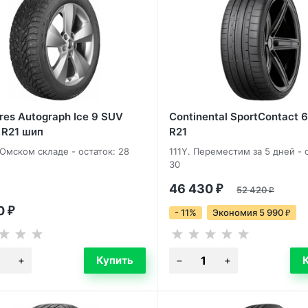
yres Autograph Ice 9 SUV
Continental SportContact 
 R21 шип
R21
 Омском складе - остаток: 28
111Y. Переместим за 5 дней - 
30
46 430
₽
52 420
₽
90
₽
- 11%
Экономия 5 990
₽