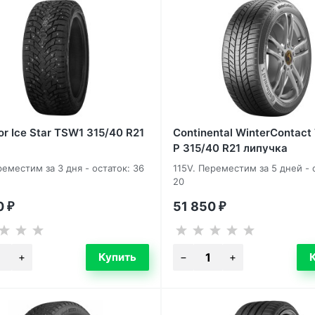
or Ice Star TSW1 315/40 R21
Continental WinterContact
P 315/40 R21 липучка
реместим за 3 дня - остаток: 36
115V. Переместим за 5 дней - 
20
0
51 850
₽
₽