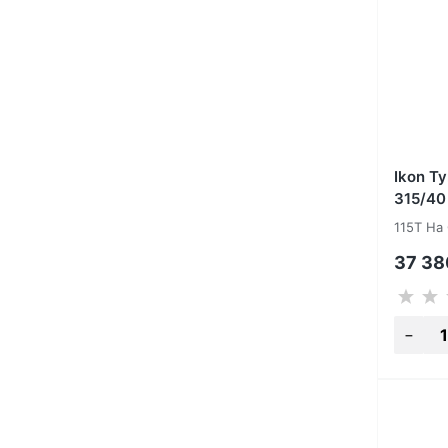
Ikon T
315/40
115T На
37 3