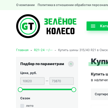
О компании
Политика в отношении обработки персонал
Кат
-
-
Главная
R21-24 --/--
Купить шины 315/40 R21 в Омск
Куп
Подбор по параметрам
Цена, руб.
Купить 
в наличи
Сортиро
Сезон
лето