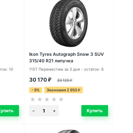
Ikon Tyres Autograph Snow 3 SUV
315/40 R21 липучка
ток: 10
115T Переместим за 3 дня - остаток: 8
30 170
₽
33 120
₽
- 9%
Экономия 2 950
₽