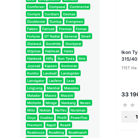
Comforser
Compasal
Continental
Contyre
Cordiant
Delmax
Doublestar
Dunlop
Evergreen
Falken
Farroad
Firemax
Foman
Fortune
GT Radial
General
Ginell
Gislaved
Goodride
Goodyear
Gripmax
Habilead
Haida
Ikon T
315/40
Hankook
Hifly
Ikon Tyres
Ilink
Joyroad
Kapsen
Kormoran
115T На
Kumho
Landsail
Landspider
Lanvigator
Laufenn
Leao
LingLong
Marshal
Massimo
33 1
Matador
Maxxis
Mazzini
Michelin
Mirage
Nankang
Nexen
Nitto
Nokian
NorTec
Nordman
Onyx
Ovation
Pirelli
PowerTrac
Premiorri
Rapid
RoadX
Roadcruza
Roadking
Roadmarch