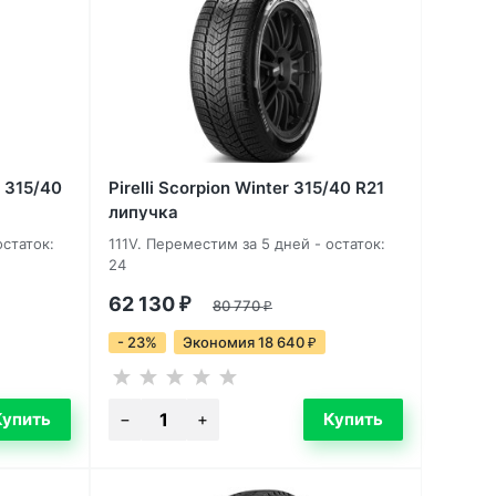
6 315/40
Pirelli Scorpion Winter 315/40 R21
липучка
остаток:
111V. Переместим за 5 дней - остаток:
24
62 130
₽
80 770
₽
- 23%
Экономия 18 640
₽