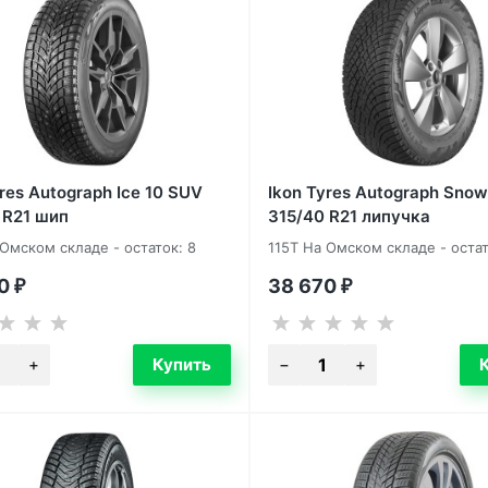
yres Autograph Ice 10 SUV
Ikon Tyres Autograph Sno
 R21 шип
315/40 R21 липучка
 Омском складе - остаток: 8
115T На Омском складе - остат
80
38 670
₽
₽