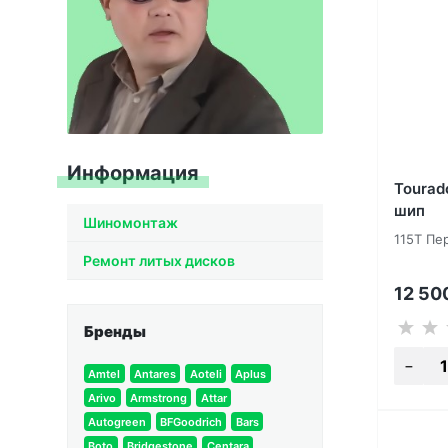
Информация
Tourad
шип
Шиномонтаж
115T Пе
Ремонт литых дисков
12 50
Бренды
Amtel
Antares
Aoteli
Aplus
Arivo
Armstrong
Attar
Autogreen
BFGoodrich
Bars
Boto
Bridgestone
Centara