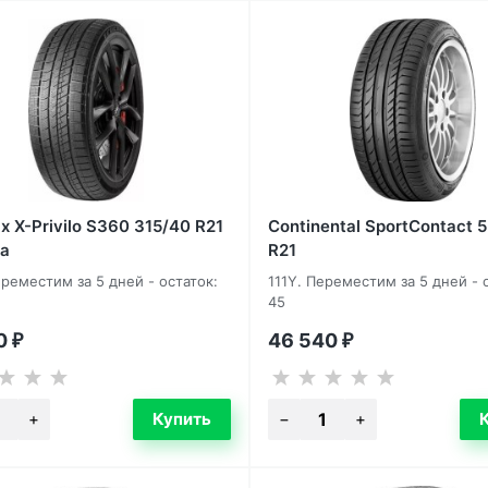
x X-Privilo S360 315/40 R21
Continental SportContact 
а
R21
ереместим за 5 дней - остаток:
111Y. Переместим за 5 дней - 
45
40
46 540
₽
₽