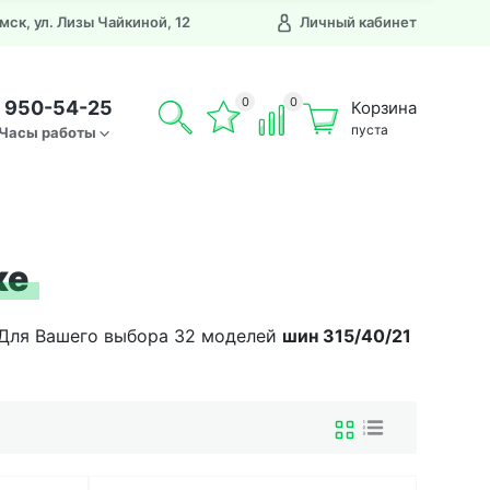
Омск, ул. Лизы Чайкиной, 12
Личный кабинет
0
0
) 950-54-25
Корзина
пуста
Часы работы
ке
. Для Вашего выбора 32 моделей
шин
315/40/21