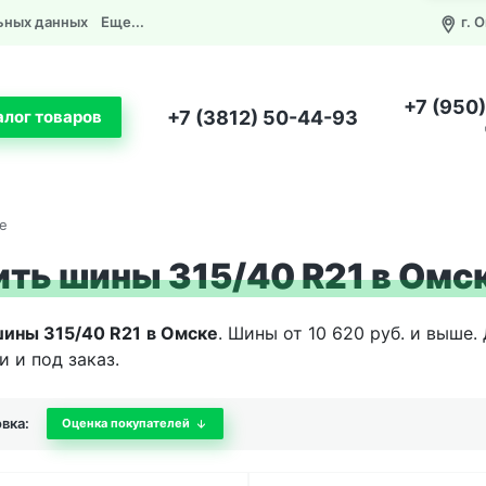
ьных данных
Еще...
г. 
+7 (950
+7 (3812) 50-44-93
алог товаров
е
ить шины 315/40 R21 в Омс
шины 315/40 R21
в Омске
. Шины от 10 620 руб. и выше
и и под заказ.
вка:
Оценка покупателей