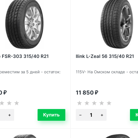
e FSR-303 315/40 R21
Ilink L-Zeal 56 315/40 R21
ереместим за 5 дней - остаток:
115V- На Омском складе - оста
30
11 850
₽
₽