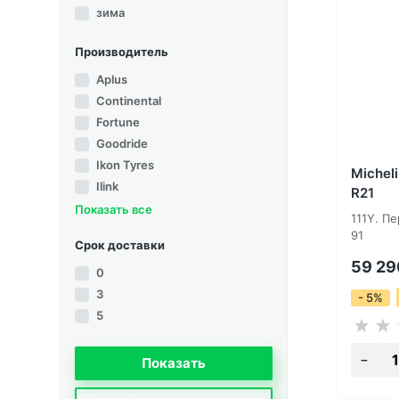
зима
Производитель
Aplus
Continental
Fortune
Goodride
Ikon Tyres
Micheli
Ilink
R21
Показать все
111Y. П
91
Срок доставки
59 2
0
3
- 5%
5