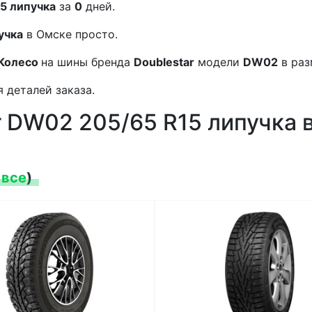
5 липучка
за
0
дней.
учка
в Омске просто.
Колесо
на шины бренда
Doublestar
модели
DW02
в ра
 деталей заказа.
r DW02 205/65 R15 липучка 
 все
)