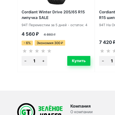
Cordiant Winter Drive 205/65 R15
Cordian
липучка SALE
R15 шип
94T Переместим за 5 дней - остаток: 4
94T На О
4 560
₽
4 860
₽
7 420
- 6%
Экономия 300
₽
Компания
О компании