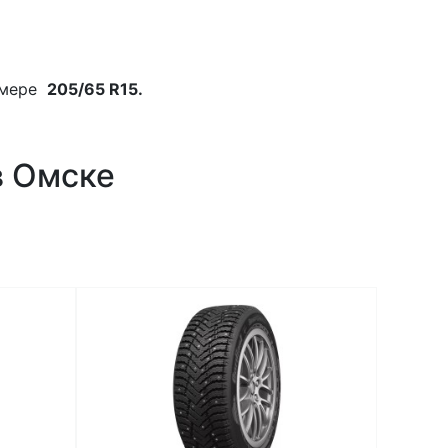
змере
205/65 R15.
в Омске