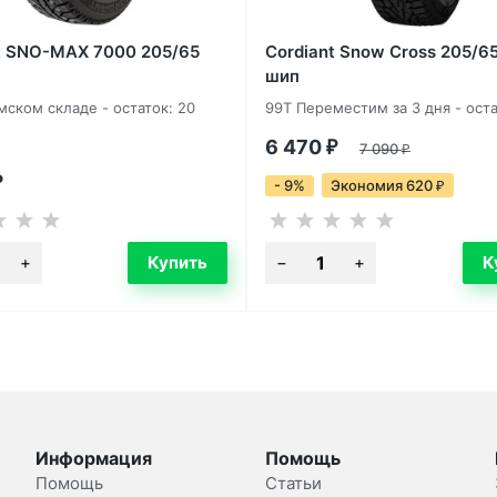
t SNO-MAX 7000 205/65
Cordiant Snow Cross 205/65
шип
мском складе - остаток: 20
99T Переместим за 3 дня - оста
6 470
₽
7 090
₽
₽
- 9%
Экономия 620
₽
Информация
Помощь
Помощь
Статьи