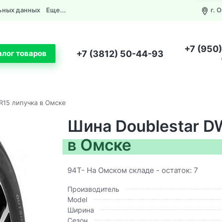
ьных данных
Еще...
г. 
+7 (950
+7 (3812) 50-44-93
алог товаров
R15 липучка в Омске
Шина Doublestar D
в Омске
94T- На Омском складе - остаток: 7
Производитель
Model
Ширина
Сезон