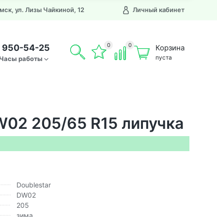
Омск, ул. Лизы Чайкиной, 12
Личный кабинет
0
0
) 950-54-25
Корзина
пуста
Часы работы
W02 205/65 R15 липучка
Doublestar
DW02
205
зима