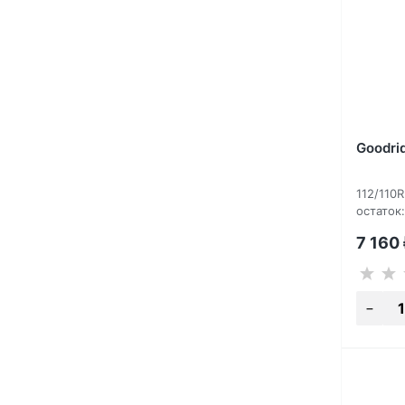
Goodri
112/110
остаток:
7 160