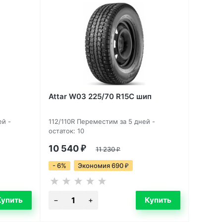
Attar W03 225/70 R15C шип
ей -
112/110R Переместим за 5 дней -
остаток: 10
10 540
₽
11 230
₽
- 6%
Экономия 690
₽