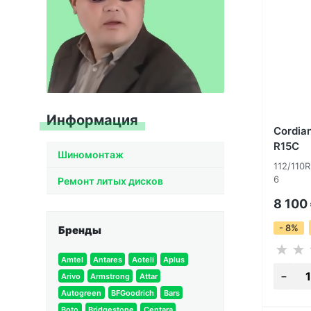
Информация
Cordia
R15C
Шиномонтаж
112/110
6
Ремонт литых дисков
8 100
- 8%
Бренды
Amtel
Antares
Aoteli
Aplus
Arivo
Armstrong
Attar
Autogreen
BFGoodrich
Bars
Boto
Bridgestone
Centara