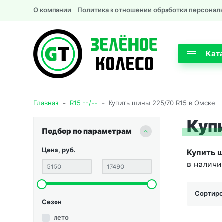
О компании
Политика в отношении обработки персонал
Кат
-
-
Главная
R15 --/--
Купить шины 225/70 R15 в Омске
Куп
Подбор по параметрам
Цена, руб.
Купить 
в наличи
Сортиро
Сезон
лето