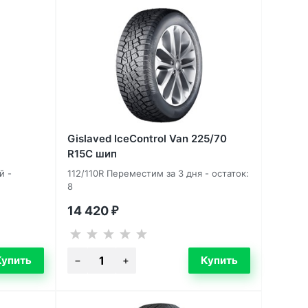
Gislaved IceControl Van 225/70
R15C шип
й -
112/110R Переместим за 3 дня - остаток:
8
14 420
₽