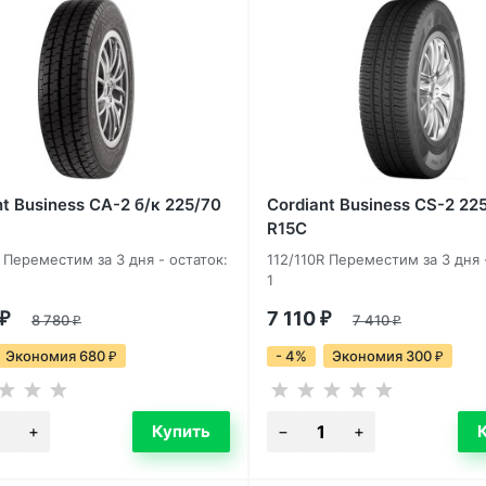
nt Business CA-2 б/к 225/70
Cordiant Business CS-2 22
R15C
R Переместим за 3 дня - остаток:
112/110R Переместим за 3 дня 
1
7 110
₽
8 780
₽
7 410
₽
₽
Экономия 680
- 4%
Экономия 300
₽
₽