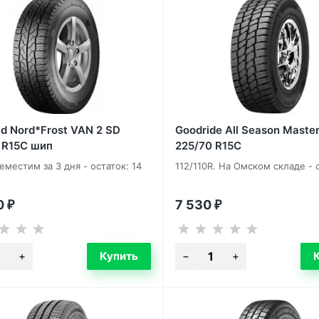
ed Nord*Frost VAN 2 SD
Goodride All Season Mast
 R15C шип
225/70 R15C
еместим за 3 дня - остаток: 14
112/110R. На Омском складе - 
0
7 530
₽
₽