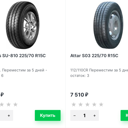
s SU-810 225/70 R15C
Attar S03 225/70 R15C
S. Переместим за 5 дней -
112/110CR Переместим за 5 дн
 6
остаток: 3
0
7 510
₽
₽