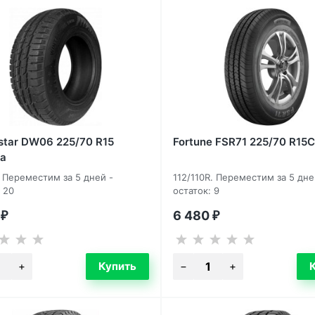
star DW06 225/70 R15
Fortune FSR71 225/70 R15C
а
R Переместим за 5 дней -
112/110R. Переместим за 5 дне
 20
остаток: 9
0
6 480
₽
₽