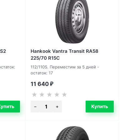
AS2
Hankook Vantra Transit RA58
225/70 R15C
остаток:
112/110S. Переместим за 5 дней -
остаток: 17
11 640
₽