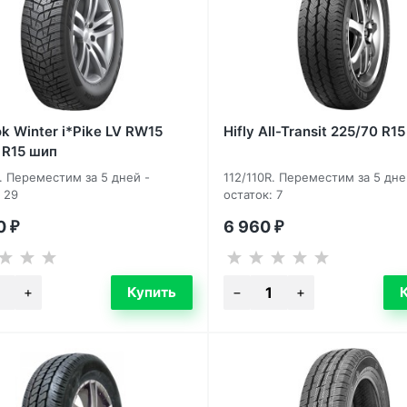
k Winter i*Pike LV RW15
Hifly All-Transit 225/70 R15
 R15 шип
R. Переместим за 5 дней -
112/110R. Переместим за 5 дне
 29
остаток: 7
00
6 960
₽
₽