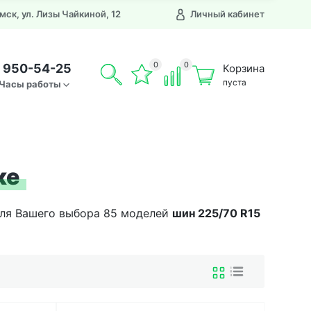
Омск, ул. Лизы Чайкиной, 12
Личный кабинет
0
0
) 950-54-25
Корзина
пуста
Часы работы
ке
 Для Вашего выбора 85 моделей
шин
225/70 R15