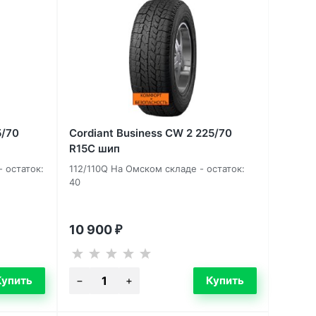
5/70
Cordiant Business CW 2 225/70
R15C шип
- остаток:
112/110Q На Омском складе - остаток:
40
10 900
₽