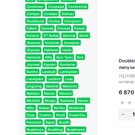
Comforser
Compasal
Continental
Contyre
Cordiant
Delmax
Doublestar
Dunlop
Evergreen
Falken
Farroad
Firemax
Foman
Fortune
GT Radial
General
Ginell
Gislaved
Goodride
Goodyear
Gripmax
Habilead
Haida
Hankook
Hifly
Ikon Tyres
Ilink
Double
Joyroad
Kapsen
Kormoran
липучк
Kumho
Landsail
Landspider
112/110
Lanvigator
Laufenn
Leao
остаток:
LingLong
Marshal
Massimo
6 87
Matador
Maxxis
Mazzini
Michelin
Mirage
Nankang
Nexen
Nitto
Nokian
NorTec
Nordman
Onyx
Ovation
Pirelli
PowerTrac
Premiorri
Rapid
RoadX
Roadcruza
Roadking
Roadmarch