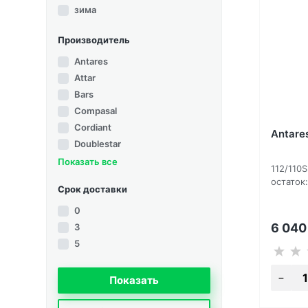
зима
Производитель
Antares
Attar
Bars
Compasal
Cordiant
Antare
Doublestar
Показать все
112/110
остаток:
Срок доставки
0
6 04
3
5