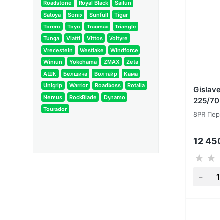
Roadstone
Royal Black
Sailun
Satoya
Sonix
Sunfull
Tigar
Torero
Toyo
Tracmax
Triangle
Tunga
Viatti
Vittos
Voltyre
Vredestein
Westlake
Windforce
Winrun
Yokohama
ZMAX
Zeta
АШК
Белшина
Волтайр
Кама
Unigrip
Warrior
Roadboss
Rotalla
Gislav
Nereus
RockBlade
Dynamo
225/70
Tourador
8PR Пер
12 45