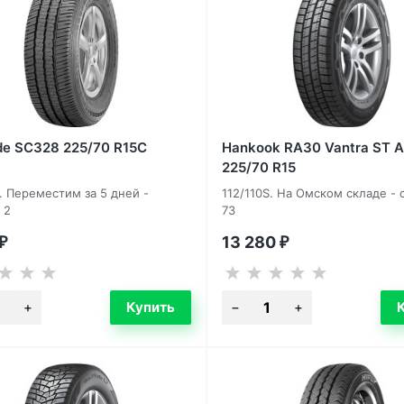
de SC328 225/70 R15C
Hankook RA30 Vantra ST 
225/70 R15
R. Переместим за 5 дней -
112/110S. На Омском складе - 
 2
73
13 280
₽
₽