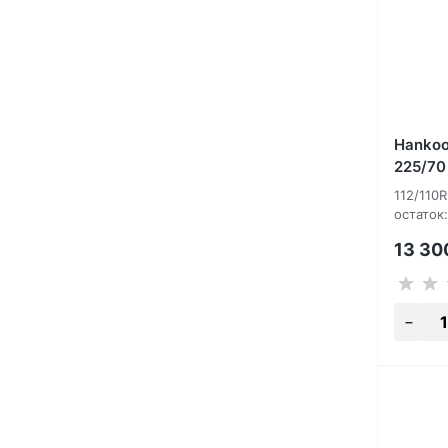
Hankoo
225/70
112/110
остаток:
13 3