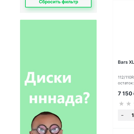
Сбросить фильтр
Bars X
112/110
остаток:
7 150