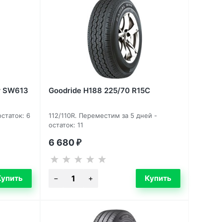
er SW613
Goodride H188 225/70 R15C
остаток: 6
112/110R. Переместим за 5 дней -
остаток: 11
6 680
₽