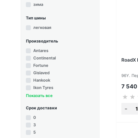
зима
Тип шины
легковая
Производитель
Antares
Continental
RoadX 
Fortune
Gislaved
96Y. Пе
Hankook
7 54
Ikon Tyres
Показать все
Срок доставки
0
3
5