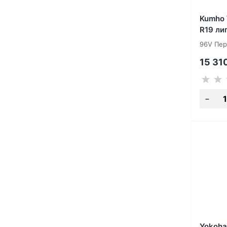
Kumho 
R19 ли
96V Пер
15 31
Yokoha