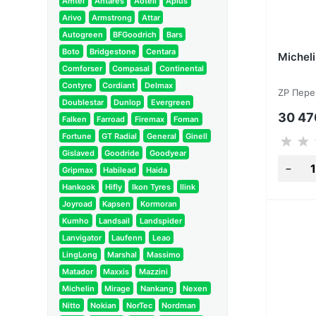
Amtel
Antares
Aoteli
Aplus
Arivo
Armstrong
Attar
Autogreen
BFGoodrich
Bars
Boto
Bridgestone
Centara
Micheli
Comforser
Compasal
Continental
Contyre
Cordiant
Delmax
ZP Пере
Doublestar
Dunlop
Evergreen
30 4
Falken
Farroad
Firemax
Foman
Fortune
GT Radial
General
Ginell
Gislaved
Goodride
Goodyear
Gripmax
Habilead
Haida
Hankook
Hifly
Ikon Tyres
Ilink
Joyroad
Kapsen
Kormoran
Kumho
Landsail
Landspider
Lanvigator
Laufenn
Leao
LingLong
Marshal
Massimo
Matador
Maxxis
Mazzini
Michelin
Mirage
Nankang
Nexen
Nitto
Nokian
NorTec
Nordman