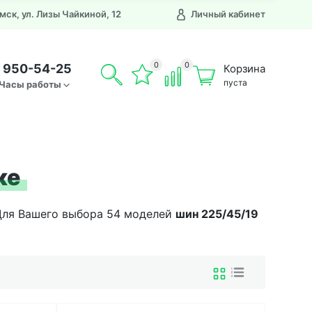
Омск, ул. Лизы Чайкиной, 12
Личный кабинет
0
0
) 950-54-25
Корзина
пуста
Часы работы
ке
 Для Вашего выбора 54 моделей
шин
225/45/19