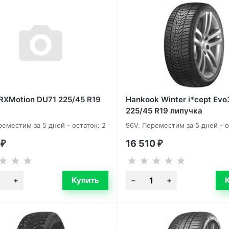
RXMotion DU71 225/45 R19
Hankook Winter i*cept Ev
225/45 R19 липучка
реместим за 5 дней - остаток: 2
96V. Переместим за 5 дней - о
0
16 510
₽
₽