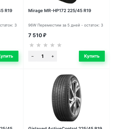
45 R19
Mirage MR-HP172 225/45 R19
статок: 3
96W Переместим за 5 дней - остаток: 3
7 510
₽
225/45
Gislaved ActiveControl 225/45 R19