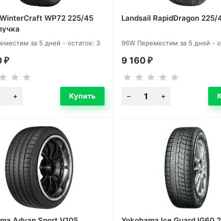
WinterCraft WP72 225/45
Landsail RapidDragon 225/
пучка
еместим за 5 дней - остаток: 3
96W Переместим за 5 дней - о
0
9 160
₽
₽
ma Advan Sport V105
Yokohama Ice Guard IG60 