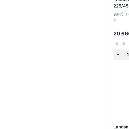
225/45
96(Y). 
4
20 6
Landsa