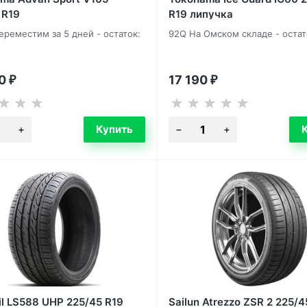
 R19
R19 липучка
Переместим за 5 дней - остаток:
92Q На Омском складе - остат
60
17 190
₽
₽
il LS588 UHP 225/45 R19
Sailun Atrezzo ZSR 2 225/4