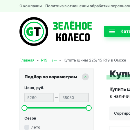
О компании
Политика в отношении обработки персонал
Кат
-
-
Главная
R19 --/--
Купить шины 225/45 R19 в Омске
Куп
Подбор по параметрам
Цена, руб.
Купить 
в наличи
Сортиро
Сезон
лето