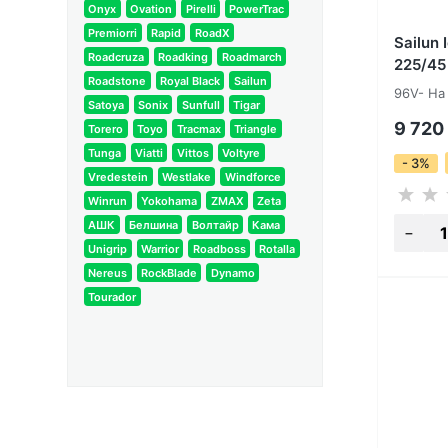
Onyx
Ovation
Pirelli
PowerTrac
Premiorri
Rapid
RoadX
Sailun 
Roadcruza
Roadking
Roadmarch
225/45
Roadstone
Royal Black
Sailun
96V- На
Satoya
Sonix
Sunfull
Tigar
9 720
Torero
Toyo
Tracmax
Triangle
Tunga
Viatti
Vittos
Voltyre
- 3%
Vredestein
Westlake
Windforce
Winrun
Yokohama
ZMAX
Zeta
АШК
Белшина
Волтайр
Кама
Unigrip
Warrior
Roadboss
Rotalla
Nereus
RockBlade
Dynamo
Tourador