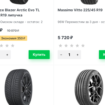
Ice Blazer Arctic Evo TL
Massimo Vitto 225/45 R19
 R19 липучка
 Омском складе - остаток: 2
96W Переместим за 3 дня - ос
₽
10 070
₽
5 720
₽
Экономия 350
₽