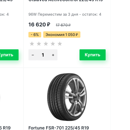
ок: 4
96W Переместим за 3 дня - остаток: 4
16 620
₽
17 670
₽
- 6%
Экономия 1 050
₽
5 R19
Fortune FSR-701 225/45 R19